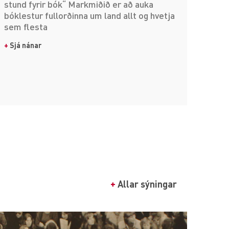
stund fyrir bók“ Markmiðið er að auka
bóklestur fullorðinna um land allt og hvetja
sem flesta
+
Sjá nánar
+
Allar sýningar