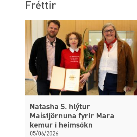
Fréttir
Natasha S. hlýtur
Maístjörnuna fyrir Mara
kemur í heimsókn
05/06/2026