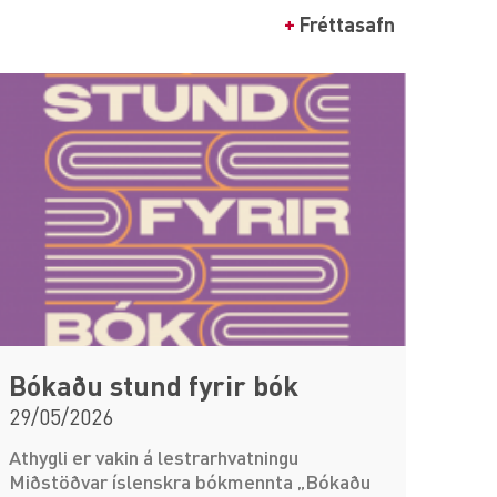
+
Fréttasafn
Bókaðu stund fyrir bók
29/05/2026
Athygli er vakin á lestrarhvatningu
Miðstöðvar íslenskra bókmennta „Bókaðu