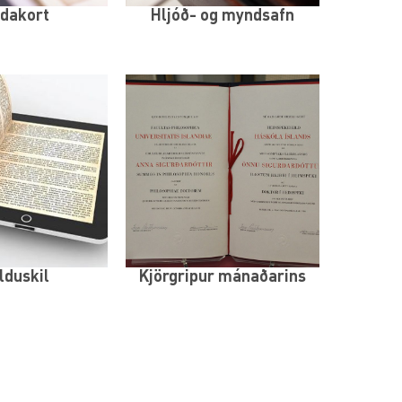
dakort
Hljóð- og myndsafn
lduskil
Kjörgripur mánaðarins