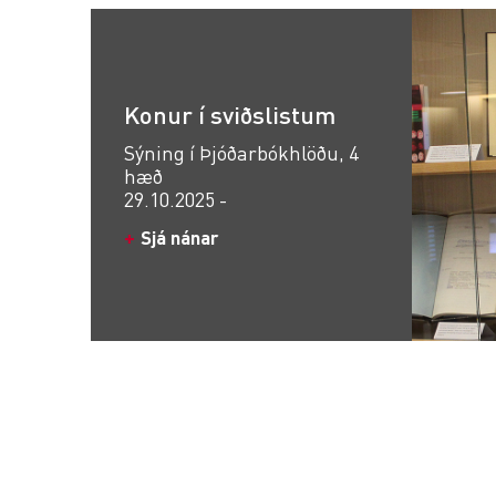
Konur í sviðslistum
Sýning í Þjóðarbókhlöðu, 4
hæð
29.10.2025 -
Sjá nánar