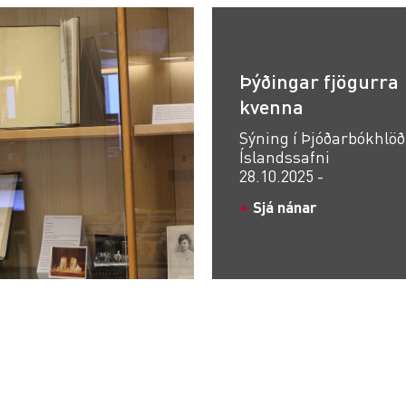
Þýðingar fjögurra
kvenna
Sýning í Þjóðarbókhlöð
Íslandssafni
28.10.2025 -
Sjá nánar