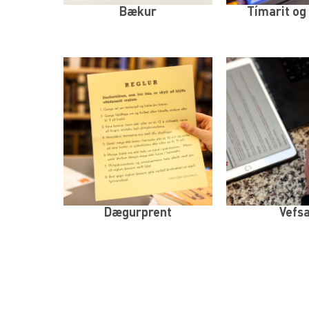
Bækur
Tímarit og
Dægurprent
Vefs