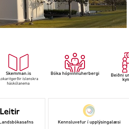
Skemman.is
Bóka hópvinnuherbergi
Beiðni u
Lokaritgerðir íslenskra
ky
háskólanema
Kennsluvefur í upplýsingalæsi
 Landsbókasafns