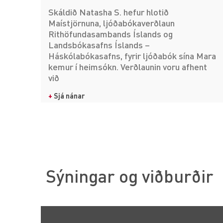
Skáldið Natasha S. hefur hlotið
Maístjörnuna, ljóðabókaverðlaun
Rithöfundasambands Íslands og
Landsbókasafns Íslands –
Háskólabókasafns, fyrir ljóðabók sína Mara
kemur í heimsókn. Verðlaunin voru afhent
við
+
Sjá nánar
Sýningar og viðburðir