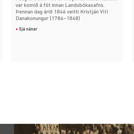
var komið á fót innan Landsbókasafns.
Þennan dag árið 1846 veitti Kristján VIII
Danakonungur (1786–1848)
+
Sjá nánar