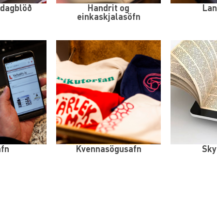
 dagblöð
Handrit og
Lan
einkaskjalasöfn
afn
Kvennasögusafn
Sky