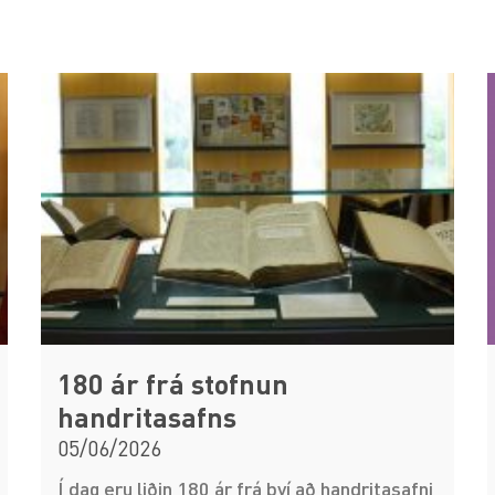
180 ár frá stofnun
handritasafns
05/06/2026
Í dag eru liðin 180 ár frá því að handritasafni