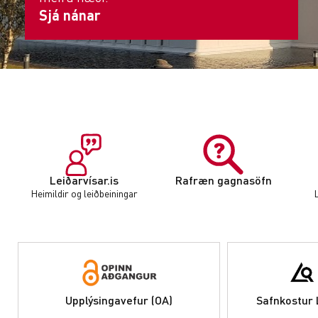
Sjá nánar
Leiðarvísar.is
Rafræn gagnasöfn
Heimildir og leiðbeiningar
Upplýsingavefur (OA)
Safnkostur