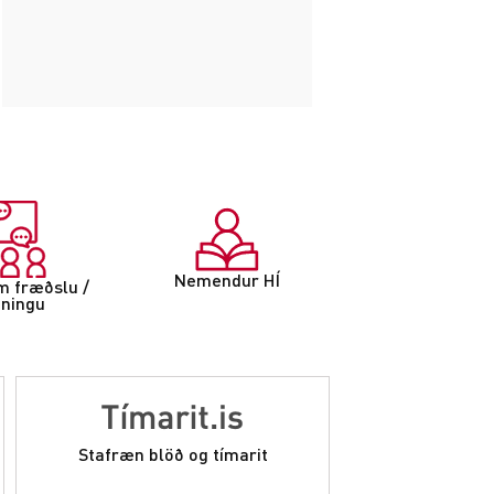
Nemendur HÍ
m fræðslu /
nningu
Stafræn blöð og tímarit