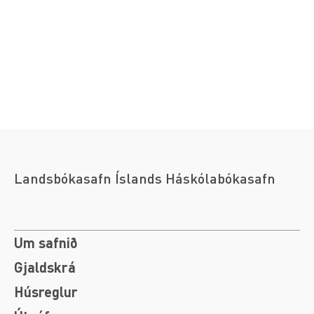
Landsbókasafn Íslands Háskólabókasafn
Um safnið
Gjaldskrá
Húsreglur