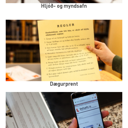
Hljóð- og myndsafn
Dægurprent