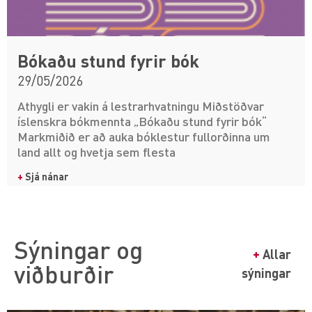
Bókaðu stund fyrir bók
29/05/2026
Athygli er vakin á lestrarhvatningu Miðstöðvar
íslenskra bókmennta „Bókaðu stund fyrir bók“
Markmiðið er að auka bóklestur fullorðinna um
land allt og hvetja sem flesta
+
Sjá nánar
Sýningar og
+
Allar
viðburðir
sýningar