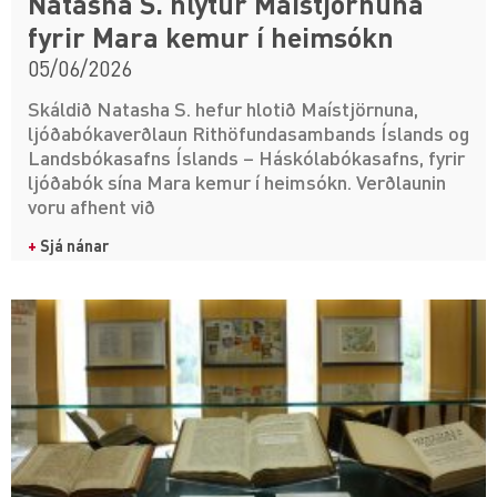
Natasha S. hlýtur Maístjörnuna
fyrir Mara kemur í heimsókn
05/06/2026
Skáldið Natasha S. hefur hlotið Maístjörnuna,
ljóðabókaverðlaun Rithöfundasambands Íslands og
Landsbókasafns Íslands – Háskólabókasafns, fyrir
ljóðabók sína Mara kemur í heimsókn. Verðlaunin
voru afhent við
+
Sjá nánar