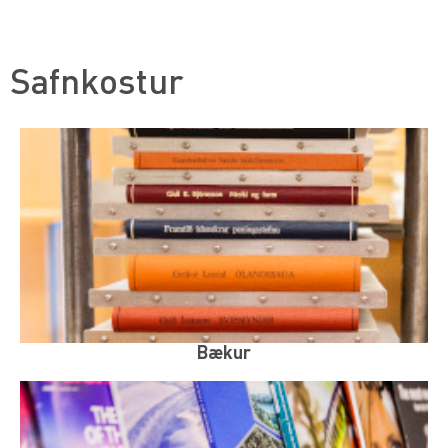
Safnkostur
Bækur