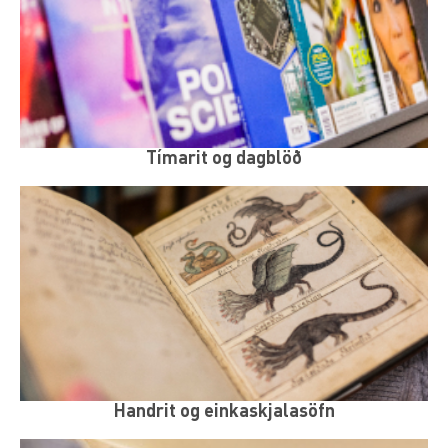
Tímarit og dagblöð
Handrit og einkaskjalasöfn