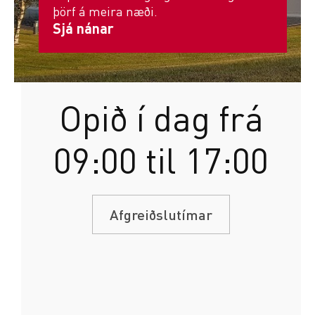
þörf á meira næði.
Sjá nánar
Opið í dag frá
09:00 til 17:00
Afgreiðslutímar