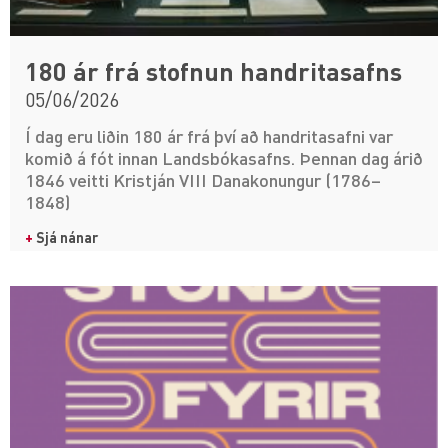
180 ár frá stofnun handritasafns
05/06/2026
Í dag eru liðin 180 ár frá því að handritasafni var
komið á fót innan Landsbókasafns. Þennan dag árið
1846 veitti Kristján VIII Danakonungur (1786–
1848)
+
Sjá nánar