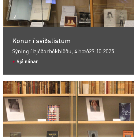
Konur í sviðslistum
Sýning í Þjóðarbókhlöðu, 4 hæð
29.10.2025 -
Sjá nánar