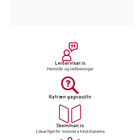
Leiðarvísar.is
Heimildir og leiðbeiningar
Rafræn gagnasöfn
Skemman.is
Lokaritgerðir íslenskra háskólanema