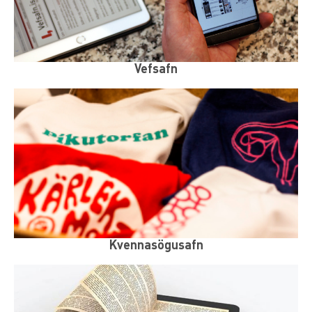
Vefsafn
Kvennasögusafn