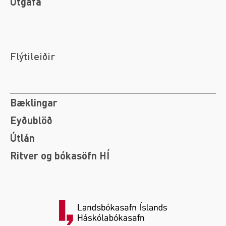
Útgáfa
Flýtileiðir
Bæklingar
Eyðublöð
Útlán
Ritver og bókasöfn HÍ