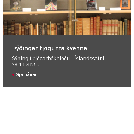
Þýðingar fjögurra kvenna
Sýning í Þjóðarbókhlöðu - Íslandssafni
28.10.2025 -
Sjá nánar