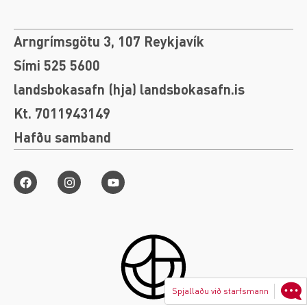
Arngrímsgötu 3, 107 Reykjavík
Sími 525 5600
landsbokasafn (hja) landsbokasafn.is
Kt. 7011943149
Hafðu samband
Spjallaðu við starfsmann