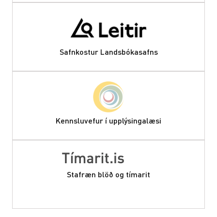
Safnkostur Landsbókasafns
Kennsluvefur í upplýsingalæsi
Stafræn blöð og tímarit