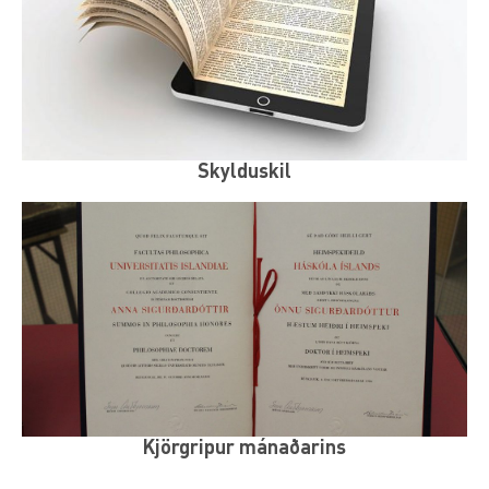
Skylduskil
Kjörgripur mánaðarins