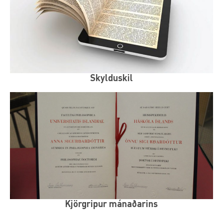
Skylduskil
Kjörgripur mánaðarins