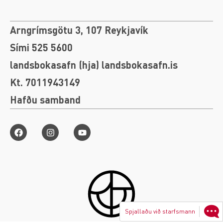
Arngrímsgötu 3, 107 Reykjavík
Sími 525 5600
landsbokasafn (hja) landsbokasafn.is
Kt. 7011943149
Hafðu samband
Spjallaðu við starfsmann