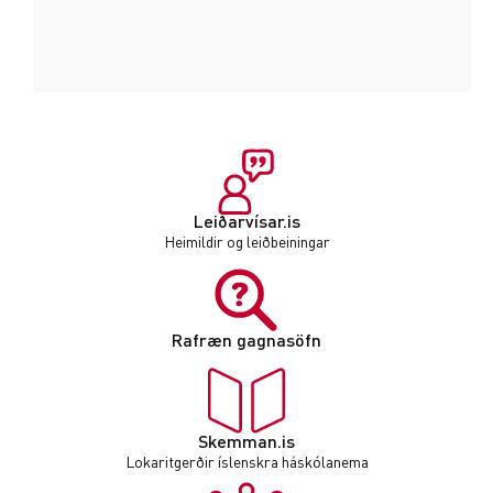
Leiðarvísar.is
Heimildir og leiðbeiningar
Rafræn gagnasöfn
Skemman.is
Lokaritgerðir íslenskra háskólanema