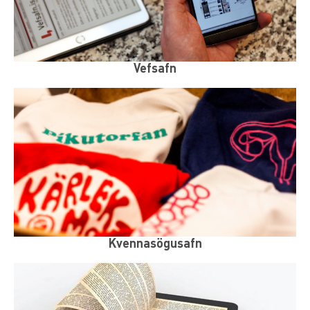
Vefsafn
Kvennasögusafn