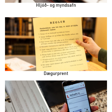
Hljóð- og myndsafn
Dægurprent