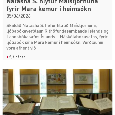
Natasha S. hlýtur Maístjörnuna
fyrir Mara kemur í heimsókn
05/06/2026
Skáldið Natasha S. hefur hlotið Maístjörnuna,
ljóðabókaverðlaun Rithöfundasambands Íslands og
Landsbókasafns Íslands – Háskólabókasafns, fyrir
ljóðabók sína Mara kemur í heimsókn. Verðlaunin
voru afhent við
+
Sjá nánar