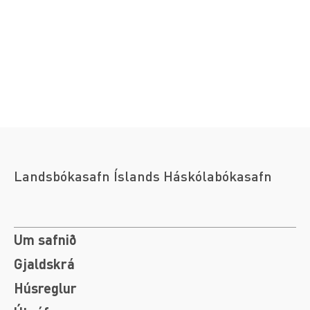
Landsbókasafn Íslands Háskólabókasafn
Um safnið
Gjaldskrá
Húsreglur