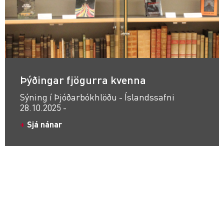
Þýðingar fjögurra kvenna
Sýning í Þjóðarbókhlöðu - Íslandssafni
28.10.2025 -
Sjá nánar