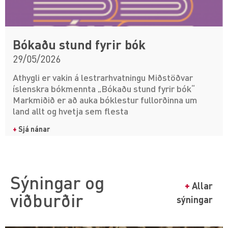
Bókaðu stund fyrir bók
29/05/2026
Athygli er vakin á lestrarhvatningu Miðstöðvar
íslenskra bókmennta „Bókaðu stund fyrir bók“
Markmiðið er að auka bóklestur fullorðinna um
land allt og hvetja sem flesta
+
Sjá nánar
Sýningar og
+
Allar
viðburðir
sýningar