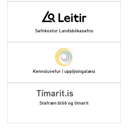
Safnkostur Landsbókasafns
Kennsluvefur í upplýsingalæsi
Stafræn blöð og tímarit