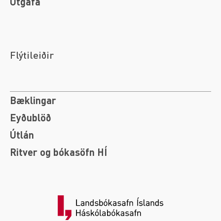
Útgáfa
Flýtileiðir
Bæklingar
Eyðublöð
Útlán
Ritver og bókasöfn HÍ