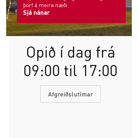
þörf á meira næði.
Sjá nánar
Opið í dag frá
09:00 til 17:00
Afgreiðslutímar