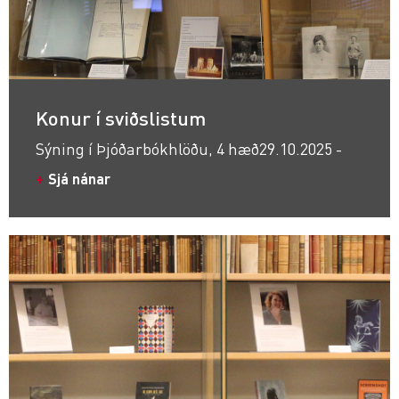
Konur í sviðslistum
Sýning í Þjóðarbókhlöðu, 4 hæð
29.10.2025 -
Sjá nánar