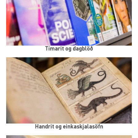
Tímarit og dagblöð
Handrit og einkaskjalasöfn