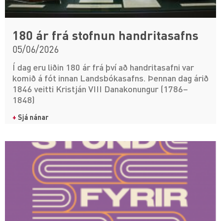
180 ár frá stofnun handritasafns
05/06/2026
Í dag eru liðin 180 ár frá því að handritasafni var
komið á fót innan Landsbókasafns. Þennan dag árið
1846 veitti Kristján VIII Danakonungur (1786–
1848)
+
Sjá nánar