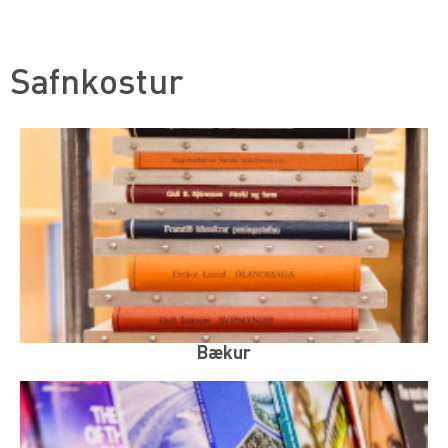
Safnkostur
Bækur