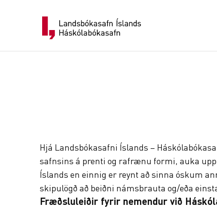
Skip
to
content
Hjá Landsbókasafni Íslands – Háskólabókasafn
safnsins á prenti og rafrænu formi, auka up
Íslands en einnig er reynt að sinna óskum a
skipulögð að beiðni námsbrauta og/eða eins
Fræðsluleiðir fyrir nemendur við Háskól