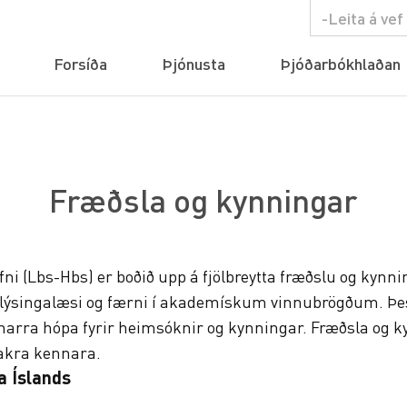
Forsíða
Þjónusta
Þjóðarbókhlaðan
Fræðsla og kynningar
i (Lbs-Hbs) er boðið upp á fjölbreytta fræðslu og kynn
plýsingalæsi og færni í akademískum vinnubrögðum. Þe
nnarra hópa fyrir heimsóknir og kynningar. Fræðsla og 
takra kennara.
a Íslands