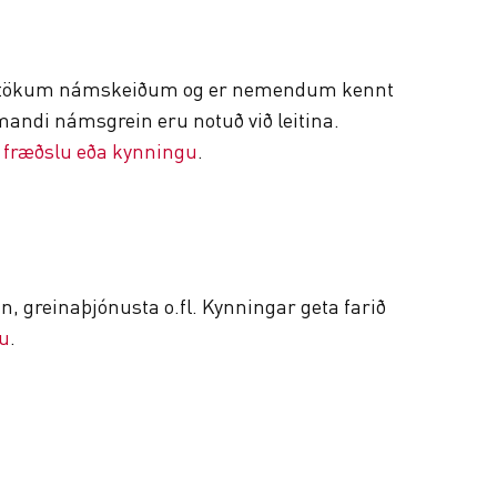
instökum námskeiðum og er nemendum kennt
andi námsgrein eru notuð við leitina.
 fræðslu eða kynningu
.
án, greinaþjónusta o.fl. Kynningar geta farið
gu
.