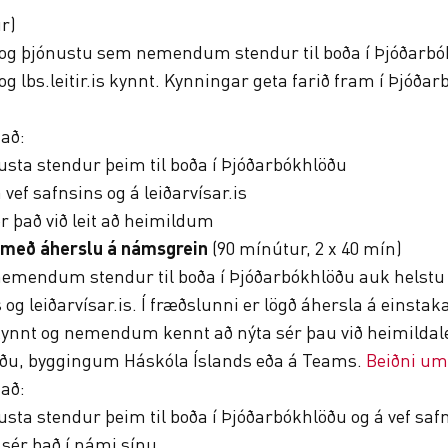
r)
 og þjónustu sem nemendum stendur til boða í Þjóðarbók
 og lbs.leitir.is kynnt. Kynningar geta farið fram í Þjó
að:
usta stendur þeim til boða í Þjóðarbókhlöðu
 vef safnsins og á leiðarvísar.is
sér það við leit að heimildum
r með áherslu á námsgrein
(90 mínútur, 2 x 40 mín)
emendum stendur til boða í Þjóðarbókhlöðu auk helstu u
is og leiðarvísar.is. Í fræðslunni er lögð áhersla á eins
nnt og nemendum kennt að nýta sér þau við heimildalei
löðu, byggingum Háskóla Íslands eða á Teams.
Beiðni um
að:
sta stendur þeim til boða í Þjóðarbókhlöðu og á vef saf
t sér það í námi sínu