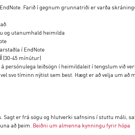
EndNote. Farið í gegnum grunnatriði er varða skráningu
að:
slu og utanumhald heimilda
ote
arstaðla í EndNote
HÍ
(30-45 mínútur)
á persónulega leiðsögn í heimildaleit í tengslum við
 vel svo tíminn nýtist sem best. Hægt er að velja um að
 Sagt er frá sögu og hlutverki safnsins í stuttu máli, sa
nguna að þeim.
Beiðni um almenna kynningu fyrir hópa