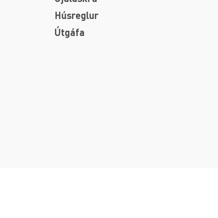
Húsreglur
Útgáfa