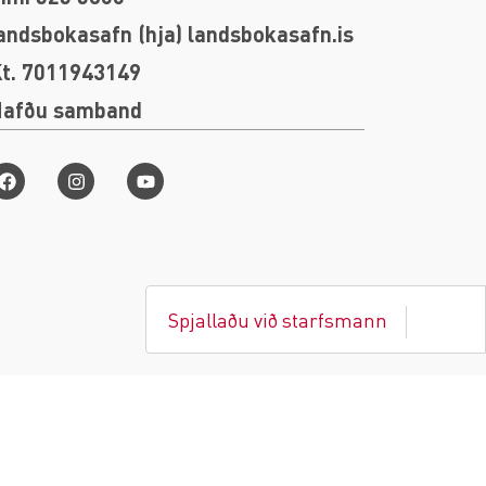
andsbokasafn (hja) landsbokasafn.is
t. 7011943149
Hafðu samband
Spjallaðu við starfsmann