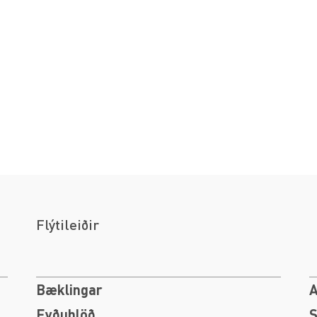
Flýtileiðir
Bæklingar
A
Eyðublöð
S