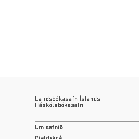
Landsbókasafn Íslands
Háskólabókasafn
Um safnið
Gjaldskrá