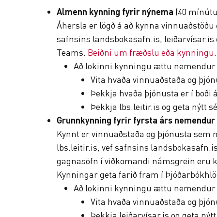
Almenn kynning fyrir nýnema
(40 mínútu
Áhersla er lögð á að kynna vinnuaðstöðu
safnsins landsbokasafn.is, leiðarvísar.is
Teams.
Beiðni um fræðslu eða kynningu
.
Að lokinni kynningu ættu nemendur 
Vita hvaða vinnuaðstaða og þjón
Þekkja hvaða þjónusta er í boði á
Þekkja lbs.leitir.is og geta nýtt 
Grunnkynning fyrir fyrsta árs nemendu
Kynnt er vinnuaðstaða og þjónusta sem n
lbs.leitir.is, vef safnsins landsbokasafn.
gagnasöfn í viðkomandi námsgrein eru ky
Kynningar geta farið fram í Þjóðarbókh
Að lokinni kynningu ættu nemendur 
Vita hvaða vinnuaðstaða og þjónu
Þekkja leiðarvísar.is og geta nýt