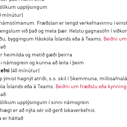
að ólíkum upplýsingum
0 mínútur)
á námstímanum. Fræðslan er tengd verkefnavinnu í e
engslum við það og meta þær. Helstu gagnasöfn í viðkom
löðu, byggingum Háskóla Íslands eða á Teams.
Beiðni um
að:
 heimilda og metið gæði þeirra
i námsgrein og kunna að leita í þeim
kefni
(40 mínútur)
pp ýmist hagnýt atriði, s.s. skil í Skemmuna, millisafnal
la Íslands eða á Teams.
Beiðni um fræðslu eða kynnin
að:
að ólíkum upplýsingum í sinni námsgrein
ægt er að nýta sér við gerð lokaverkefnis
 er háttað