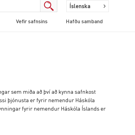
Íslenska
Vefir safnsins
Hafðu samband
ingar sem miða að því að kynna safnkost
ssi þjónusta er fyrir nemendur Háskóla
kynningar fyrir nemendur Háskóla Íslands er