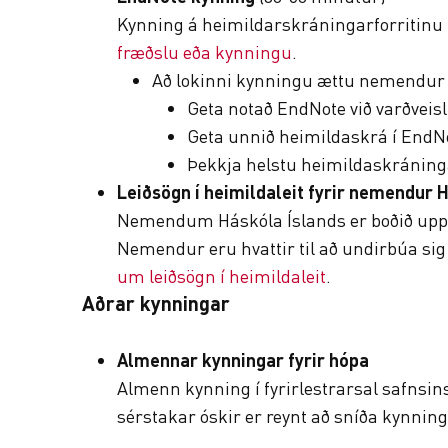
Kynning á heimildarskráningarforritinu 
fræðslu eða kynningu
.
Að lokinni kynningu ættu nemendur 
Geta notað EndNote við varðvei
Geta unnið heimildaskrá í EndN
Þekkja helstu heimildaskráning
Leiðsögn í heimildaleit fyrir nemendur 
Nemendum Háskóla Íslands er boðið upp 
Nemendur eru hvattir til að undirbúa sig
um leiðsögn í heimildaleit
.
Aðrar kynningar
Almennar kynningar fyrir hópa
Almenn kynning í fyrirlestrarsal safnsins.
sérstakar óskir er reynt að sníða kynni