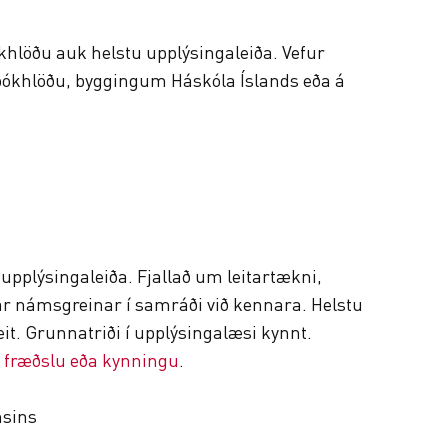
hlöðu auk helstu upplýsingaleiða. Vefur
ðarbókhlöðu, byggingum Háskóla Íslands eða á
pplýsingaleiða. Fjallað um leitartækni,
takar námsgreinar í samráði við kennara. Helstu
t. Grunnatriði í upplýsingalæsi kynnt.
 fræðslu eða kynningu
.
nsins