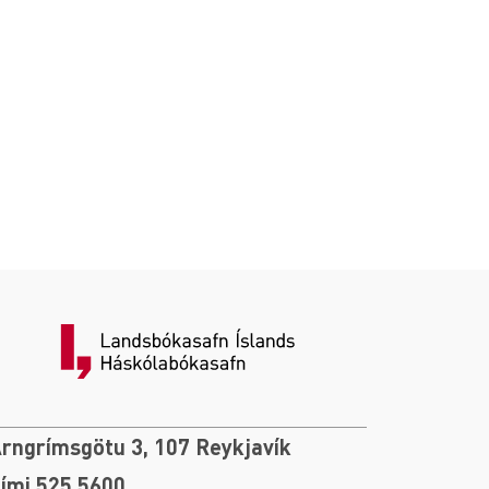
rngrímsgötu 3, 107 Reykjavík
ími 525 5600