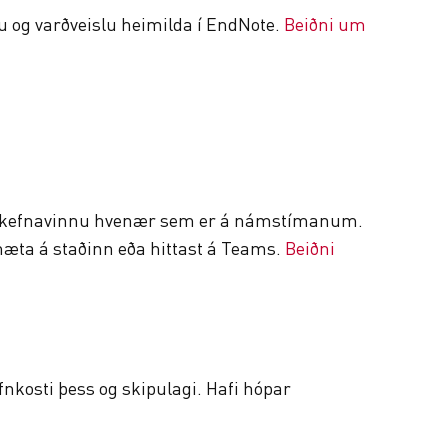
 og varðveislu heimilda í EndNote.
Beiðni um
 verkefnavinnu hvenær sem er á námstímanum.
 mæta á staðinn eða hittast á Teams.
Beiðni
fnkosti þess og skipulagi. Hafi hópar