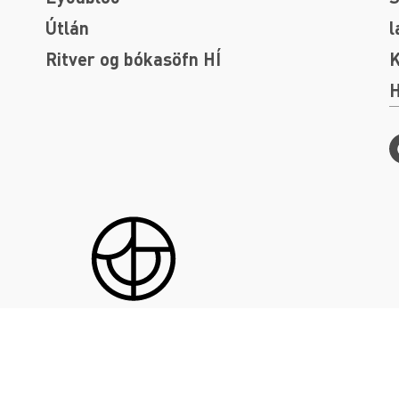
Útlán
l
Ritver og bókasöfn HÍ
K