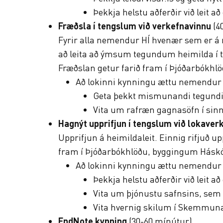
Þekkja helstu aðferðir við leit 
Fræðsla í tengslum við verkefnavinnu
(4
Fyrir alla nemendur HÍ hvenær sem er 
að leita að ýmsum tegundum heimilda í t
Fræðslan getur farið fram í Þjóðarbókh
Að lokinni kynningu ættu nemendur 
Geta þekkt mismunandi tegundir
Vita um rafræn gagnasöfn í sinn
Hagnýt upprifjun í tengslum við lokaver
Upprifjun á heimildaleit. Einnig rifjuð u
fram í Þjóðarbókhlöðu, byggingum Háskó
Að lokinni kynningu ættu nemendur 
Þekkja helstu aðferðir við leit 
Vita um þjónustu safnsins, sem h
Vita hvernig skilum í Skemmuna
EndNote kynning
(30-60 mínútur)