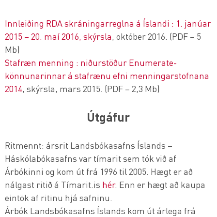
Innleiðing RDA skráningarreglna á Íslandi : 1. janúar
2015 – 20. maí 2016, skýrsla
, október 2016. (PDF – 5
Mb)
Stafræn menning : niðurstöður Enumerate-
könnunarinnar á stafrænu efni menningarstofnana
2014
, skýrsla, mars 2015. (PDF – 2,3 Mb)
Útgáfur
Ritmennt: ársrit Landsbókasafns Íslands –
Háskólabókasafns var tímarit sem tók við af
Árbókinni og kom út frá 1996 til 2005. Hægt er að
nálgast ritið á Tímarit.is
hér
. Enn er hægt að kaupa
eintök af ritinu hjá safninu.
Árbók Landsbókasafns Íslands kom út árlega frá