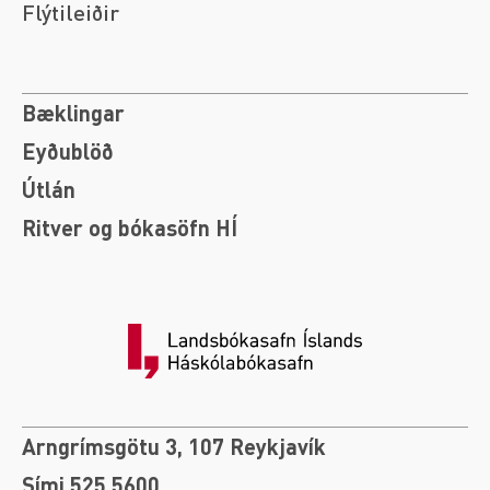
Flýtileiðir
Bæklingar
Eyðublöð
Útlán
Ritver og bókasöfn HÍ
Arngrímsgötu 3, 107 Reykjavík
Sími 525 5600