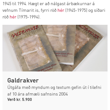
1945 til 1994. Hægt er að nálgast árbækurnar á
vefnum Tímarit.is, fyrri röð
hér
(1945-1975) og síðari
röð
hér
(1975-1994).
Galdrakver
Útgáfa með myndum og textum gefin út í tilefni
af 10 ára afmæli safnsins 2004
Verð kr. 5.900