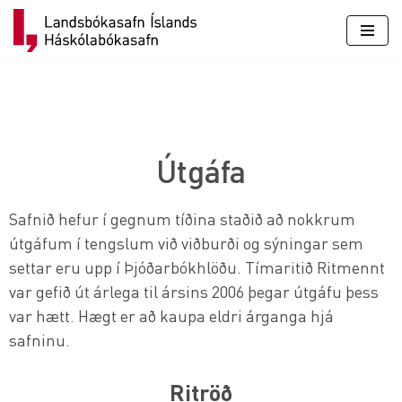
Skip
to
content
Útgáfa
Safnið hefur í gegnum tíðina staðið að nokkrum
útgáfum í tengslum við viðburði og sýningar sem
settar eru upp í Þjóðarbókhlöðu. Tímaritið Ritmennt
var gefið út árlega til ársins 2006 þegar útgáfu þess
var hætt. Hægt er að kaupa eldri árganga hjá
safninu.
Ritröð