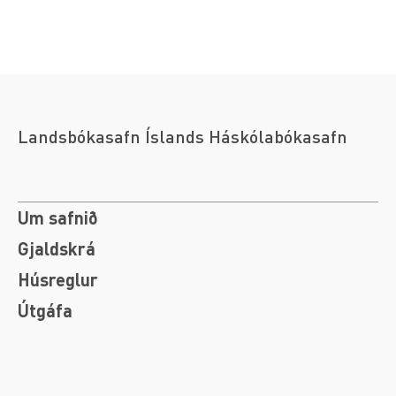
Landsbókasafn Íslands Háskólabókasafn
Um safnið
Gjaldskrá
Húsreglur
Útgáfa