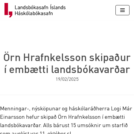
Skip
to
content
Örn Hrafnkelsson skipaður
í embætti landsbókavarðar
19/02/2025
Menningar-, nýsköpunar og háskólaráðherra Logi Már
Einarsson hefur skipað Örn Hrafnkelsson í embætti
landsbókavarðar. Alls bárust 15 umsóknir um starfið
sem auglýst var 11. október sl.