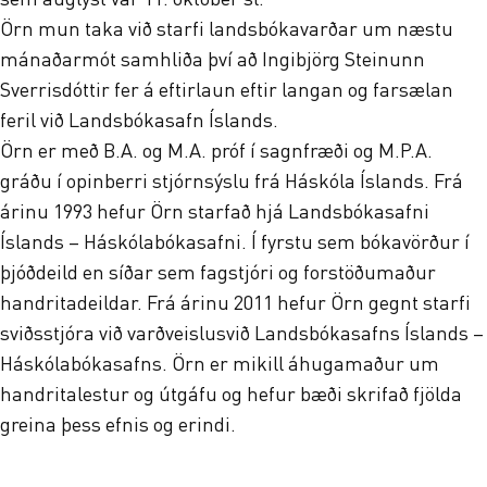
Örn mun taka við starfi landsbókavarðar um næstu
mánaðarmót samhliða því að Ingibjörg Steinunn
Sverrisdóttir fer á eftirlaun eftir langan og farsælan
feril við Landsbókasafn Íslands.
Örn er með B.A. og M.A. próf í sagnfræði og M.P.A.
gráðu í opinberri stjórnsýslu frá Háskóla Íslands. Frá
árinu 1993 hefur Örn starfað hjá Landsbókasafni
Íslands – Háskólabókasafni. Í fyrstu sem bókavörður í
þjóðdeild en síðar sem fagstjóri og forstöðumaður
handritadeildar. Frá árinu 2011 hefur Örn gegnt starfi
sviðsstjóra við varðveislusvið Landsbókasafns Íslands –
Háskólabókasafns. Örn er mikill áhugamaður um
handritalestur og útgáfu og hefur bæði skrifað fjölda
greina þess efnis og erindi.