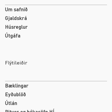
Um safnið
Gjaldskrá
Húsreglur
Útgáfa
Flýtileiðir
Bæklingar
Eyðublöð
Útlán
Ritver og bókasöfn HÍ