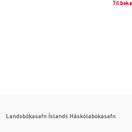
Til baka
Landsbókasafn Íslands Háskólabókasafn