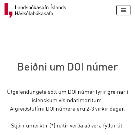
Skip
to
content
Beiðni um DOI númer
Útgefendur geta sótt um DOI númer fyrir greinar í
íslenskum vísindatímaritum.
Afgreiðslutími DOI númera eru 2-3 virkir dagar.
Stjörnumerktir (*) reitir verða að vera fylltir út.