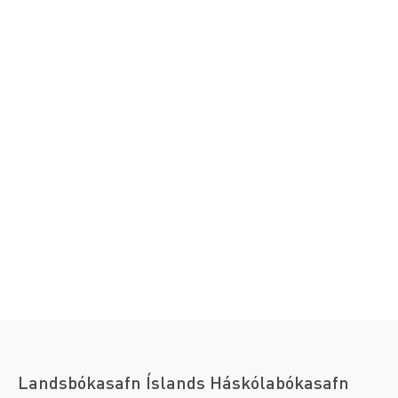
Landsbókasafn Íslands Háskólabókasafn