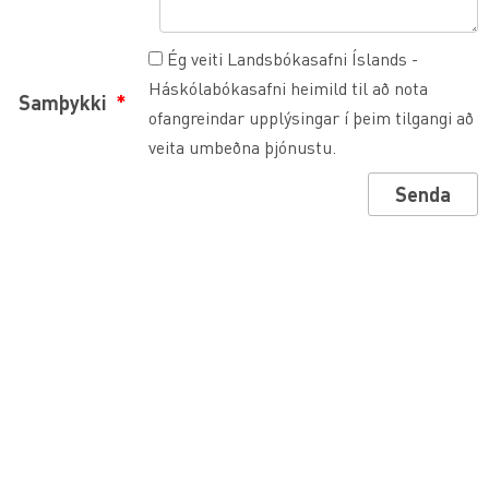
Ég veiti Landsbókasafni Íslands -
Háskólabókasafni heimild til að nota
Samþykki
ofangreindar upplýsingar í þeim tilgangi að
veita umbeðna þjónustu.
Senda