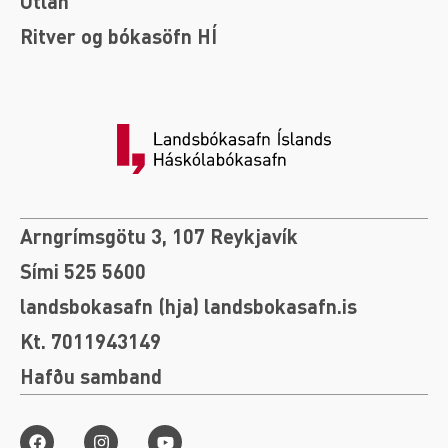
Útlán
Ritver og bókasöfn HÍ
Arngrímsgötu 3, 107 Reykjavík
Sími 525 5600
landsbokasafn (hja) landsbokasafn.is
Kt. 7011943149
Hafðu samband