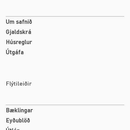
Um safnið
Gjaldskrá
Húsreglur
Útgáfa
Flýtileiðir
Bæklingar
Eyðublöð