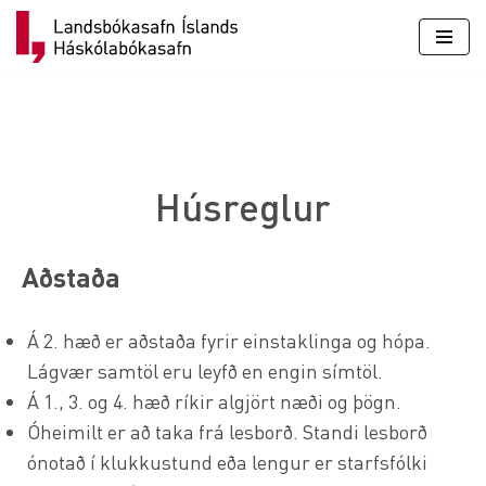
Skip
to
content
Húsreglur
Aðstaða
Á 2. hæð er aðstaða fyrir einstaklinga og hópa.
Lágvær samtöl eru leyfð en engin símtöl.
Á 1., 3. og 4. hæð ríkir algjört næði og þögn.
Óheimilt er að taka frá lesborð. Standi lesborð
ónotað í klukkustund eða lengur er starfsfólki