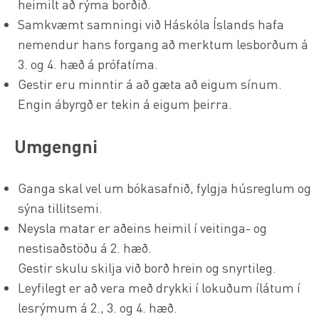
heimilt að rýma borðið.
Samkvæmt samningi við Háskóla Íslands hafa
nemendur hans forgang að merktum lesborðum á
3. og 4. hæð á prófatíma.
Gestir eru minntir á að gæta að eigum sínum.
Engin ábyrgð er tekin á eigum þeirra.
Umgengni
Ganga skal vel um bókasafnið, fylgja húsreglum og
sýna tillitsemi.
Neysla matar er aðeins heimil í veitinga- og
nestisaðstöðu á 2. hæð.
Gestir skulu skilja við borð hrein og snyrtileg.
Leyfilegt er að vera með drykki í lokuðum ílátum í
lesrýmum á 2., 3. og 4. hæð.