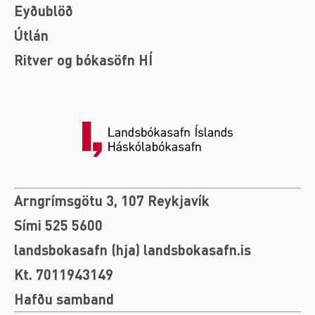
Eyðublöð
Útlán
Ritver og bókasöfn HÍ
Arngrímsgötu 3, 107 Reykjavík
Sími 525 5600
landsbokasafn (hja) landsbokasafn.is
Kt. 7011943149
Hafðu samband