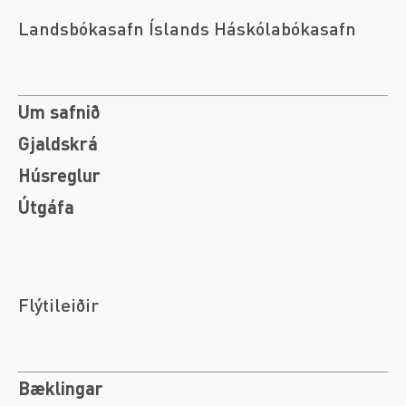
Landsbókasafn Íslands Háskólabókasafn
Um safnið
Gjaldskrá
Húsreglur
Útgáfa
Flýtileiðir
Bæklingar