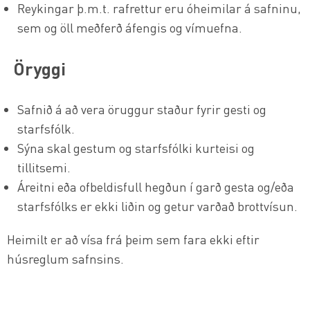
Reykingar þ.m.t. rafrettur eru óheimilar á safninu,
sem og öll meðferð áfengis og vímuefna.
Öryggi
Safnið á að vera öruggur staður fyrir gesti og
starfsfólk.
Sýna skal gestum og starfsfólki kurteisi og
tillitsemi.
Áreitni eða ofbeldisfull hegðun í garð gesta og/eða
starfsfólks er ekki liðin og getur varðað brottvísun.
Heimilt er að vísa frá þeim sem fara ekki eftir
húsreglum safnsins.