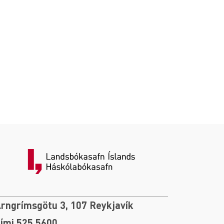
rngrímsgötu 3, 107 Reykjavík
ími 525 5600