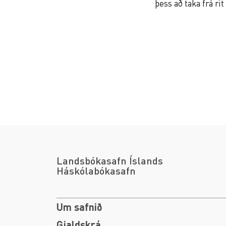
þess að taka frá rit
Landsbókasafn Íslands
Háskólabókasafn
Um safnið
Gjaldskrá