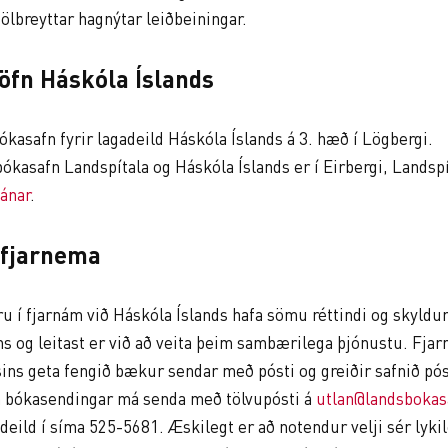
ölbreyttar hagnýtar leiðbeiningar.
öfn Háskóla Íslands
ókasafn fyrir lagadeild Háskóla Íslands á 3. hæð í Lögbergi.
ókasafn Landspítala og Háskóla Íslands er í Eirbergi, Landspí
nánar
.
 fjarnema
u í fjarnám við Háskóla Íslands hafa sömu réttindi og skyldur 
 og leitast er við að veita þeim sambærilega þjónustu. Fja
ns geta fengið bækur sendar með pósti og greiðir safnið pós
m bókasendingar má senda með tölvupósti á
utlan@landsbokas
eild í síma 525-5681. Æskilegt er að notendur velji sér lykilorð