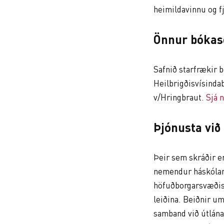
heimildavinnu og fj
Önnur bókas
Safnið starfrækir b
Heilbrigðisvísindab
v/Hringbraut.
Sjá 
Þjónusta við
Þeir sem skráðir er
nemendur háskólans
höfuðborgarsvæðisi
leiðina. Beiðnir u
samband við útlánad