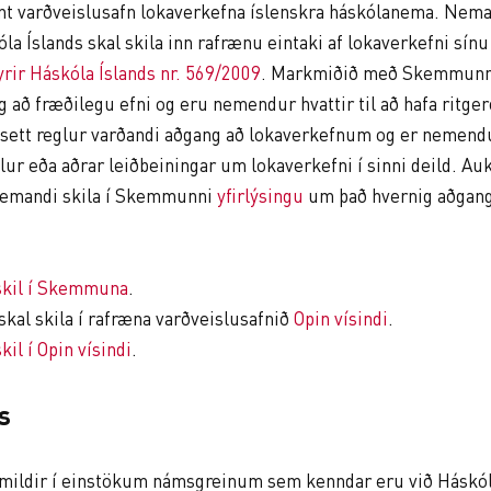
nt varðveislusafn lokaverkefna íslenskra háskólanema. Nem
óla Íslands skal skila inn rafrænu eintaki af lokaverkefni sí
fyrir Háskóla Íslands nr. 569/2009
. Markmiðið með Skemmunni
að fræðilegu efni og eru nemendur hvattir til að hafa ritgerð
 sett reglur varðandi aðgang að lokaverkefnum og er nemend
lur eða aðrar leiðbeiningar um lokaverkefni í sinni deild. Auk
 nemandi skila í Skemmunni
yfirlýsingu
um það hvernig aðgang
skil í Skemmuna
.
kal skila í rafræna varðveislusafnið
Opin vísindi
.
il í Opin vísindi
.
s
ildir í einstökum námsgreinum sem kenndar eru við Háskóla