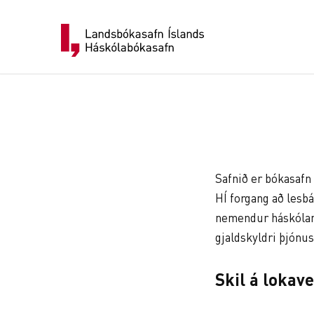
Skip
to
content
Safnið er bókasaf
HÍ forgang að lesb
nemendur háskólans
gjaldskyldri þjónus
Skil á lokav