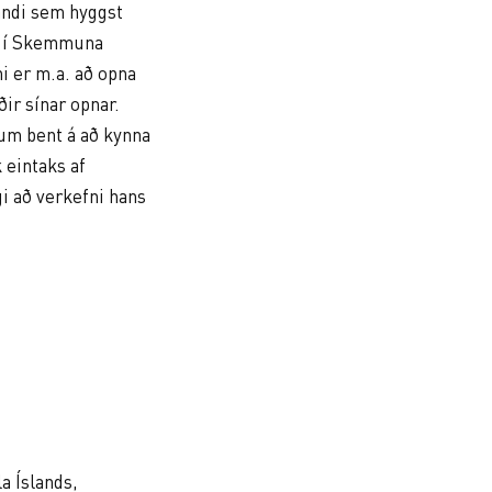
andi sem hyggst
nu í Skemmuna
 er m.a. að opna
ir sínar opnar.
um bent á að kynna
 eintaks af
i að verkefni hans
 Íslands,