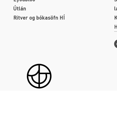
Útlán
l
Ritver og bókasöfn HÍ
K