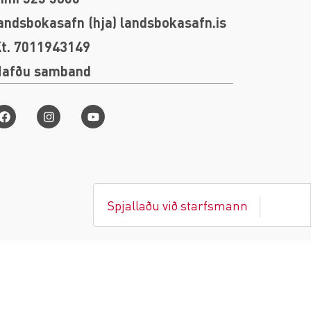
andsbokasafn (hja) landsbokasafn.is
t. 7011943149
Hafðu samband
Spjallaðu við starfsmann