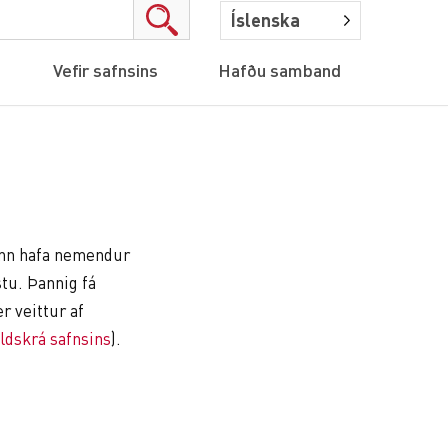
Íslenska
Vefir safnsins
Hafðu samband
ann hafa nemendur
tu. Þannig fá
r veittur af
aldskrá safnsins
).