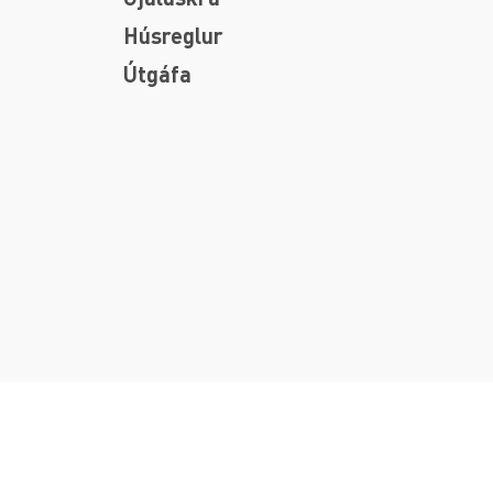
Húsreglur
Útgáfa