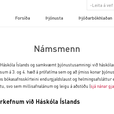
Forsíða
Þjónusta
Þjóðarbókhlaðan
Námsmenn
n Háskóla Íslands og samkvæmt þjónustusamningi við háskól
ásum á 3. og 4. hæð á prófatíma sem og að ýmiss konar þjónus
 bókasafnsskírteini endurgjaldslaust og helmingsafsláttur e
tu, svo sem millisafnalánum og leigu á aðstöðu (
sjá nánar gj
erkefnum við Háskóla Íslands