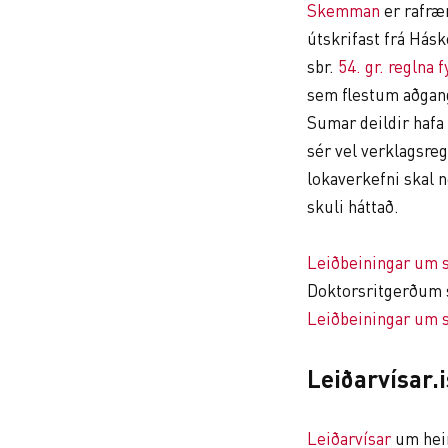
Skemman
er rafræ
útskrifast frá Hásk
sbr.
54. gr. reglna 
sem flestum aðgang 
Sumar deildir hafa
sér vel verklagsreg
lokaverkefni skal
skuli háttað.
Leiðbeiningar um 
Doktorsritgerðum s
Leiðbeiningar um sk
Leiðarvísar.i
Leiðarvísar
um heim