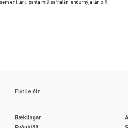
 sem er í láni, panta millisafnalán, endurnýja lán o.fl.
Flýtileiðir
Bæklingar
A
Eyðublöð
S