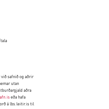
tala
við safnið og aðrir
rnemar utan
tburðargjald aðra
afn.is
eða hafa
 á lbs.leitir.is til