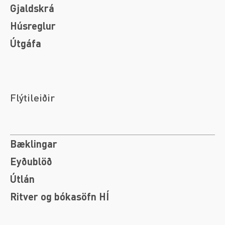
Gjaldskrá
Húsreglur
Útgáfa
Flýtileiðir
Bæklingar
Eyðublöð
Útlán
Ritver og bókasöfn HÍ