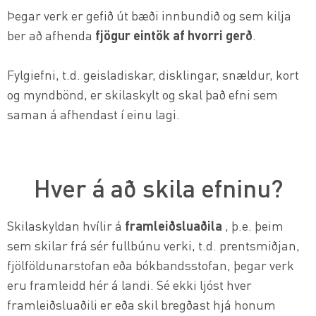
Þegar verk er gefið út bæði innbundið og sem kilja
ber að afhenda
fjögur eintök af hvorri gerð
.
Fylgiefni, t.d. geisladiskar, disklingar, snældur, kort
og myndbönd, er skilaskylt og skal það efni sem
saman á afhendast í einu lagi.
Hver á að skila efninu?
Skilaskyldan hvílir á
framleiðsluaðila
, þ.e. þeim
sem skilar frá sér fullbúnu verki, t.d. prentsmiðjan,
fjölföldunarstofan eða bókbandsstofan, þegar verk
eru framleidd hér á landi. Sé ekki ljóst hver
framleiðsluaðili er eða skil bregðast hjá honum