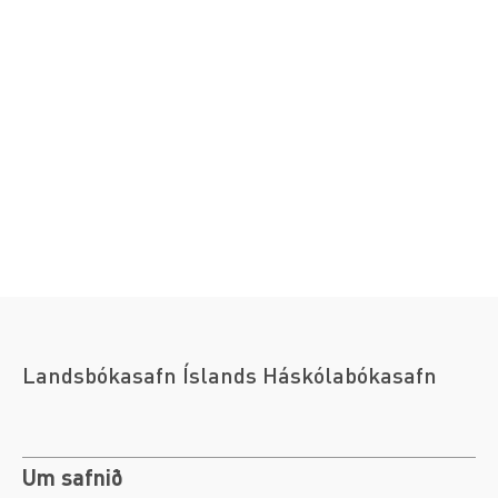
Landsbókasafn Íslands Háskólabókasafn
Um safnið