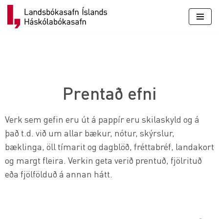
Skip
to
content
Prentað efni
Verk sem gefin eru út á pappír eru skilaskyld og á
það t.d. við um allar bækur, nótur, skýrslur,
bæklinga, öll tímarit og dagblöð, fréttabréf, landakort
og margt fleira. Verkin geta verið prentuð, fjölrituð
eða fjölfölduð á annan hátt.