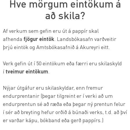
Hve mörgum eintökum á
að skila?
Af verkum sem gefin eru út á pappír skal
afhenda
fjögur eintök
. Landsbókasafn varðveitir
þrjú eintök og Amtsbókasafnið á Akureyri eitt.
Verk gefin út í 50 eintökum eða færri eru skilaskyld
í
tveimur eintökum
.
Nýjar útgáfur eru skilaskyldar, enn fremur
endurprentanir (þegar tilgreint er í verki að um
endurprentun sé að ræða eða þegar ný prentun felur
í sér að breyting hefur orðið á búnaði verks, t.d. að því
er varðar kápu, bókband eða gerð pappírs.)