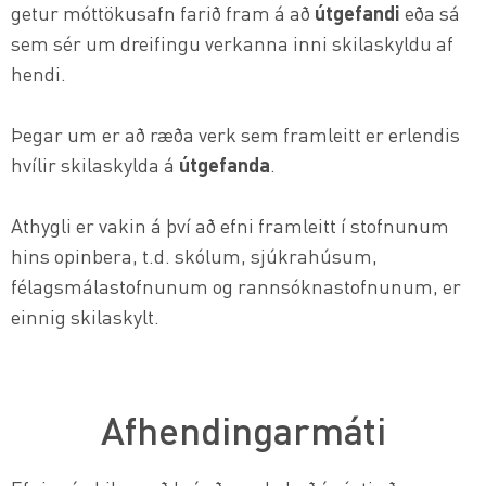
getur móttökusafn farið fram á að
útgefandi
eða sá
sem sér um dreifingu verkanna inni skilaskyldu af
hendi.
Þegar um er að ræða verk sem framleitt er erlendis
hvílir skilaskylda á
útgefanda
.
Athygli er vakin á því að efni framleitt í stofnunum
hins opinbera, t.d. skólum, sjúkrahúsum,
félagsmálastofnunum og rannsóknastofnunum, er
einnig skilaskylt.
Afhendingarmáti