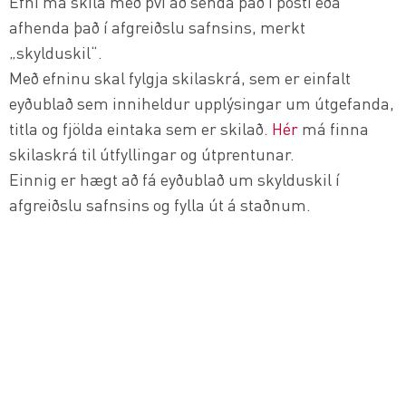
Efni má skila með því að senda það í pósti eða
afhenda það í afgreiðslu safnsins, merkt
„skylduskil“.
Með efninu skal fylgja skilaskrá, sem er einfalt
eyðublað sem inniheldur upplýsingar um útgefanda,
titla og fjölda eintaka sem er skilað.
Hér
má finna
skilaskrá til útfyllingar og útprentunar.
Einnig er hægt að fá eyðublað um skylduskil í
afgreiðslu safnsins og fylla út á staðnum.