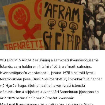
VIÐ ERUM MARGAR er sýning á safnkosti Kvennasögusafns
Íslands, sem haldin er í tilefni af 50 ára afmæli safnsins.
Kvennasögusafn var stofnað 1. janúar 1975 á heimili fyrstu
forstöðukonu þess, Önnu Sigurðardóttur, í blokkaríbúð hennar
við Hjarðarhaga. Stofnun safnsins var fyrsti íslenski
viðburðurinn á alþjóðlegu kvennaári Sameinuðu þjóðanna en
árið 2025 hefur einnig verið útnefnt kvennaár.
Markmið Kvennasögusafns er að safna, skrá og varðveita