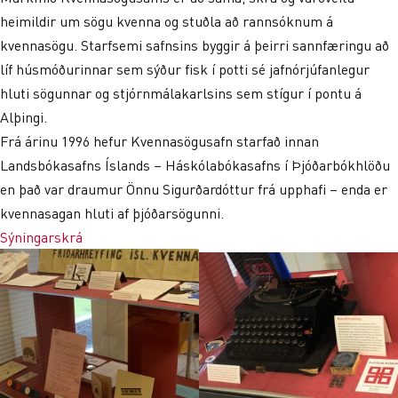
heimildir um sögu kvenna og stuðla að rannsóknum á
kvennasögu. Starfsemi safnsins byggir á þeirri sannfæringu að
líf húsmóðurinnar sem sýður fisk í potti sé jafnórjúfanlegur
hluti sögunnar og stjórnmálakarlsins sem stígur í pontu á
Alþingi.
Frá árinu 1996 hefur Kvennasögusafn starfað innan
Landsbókasafns Íslands – Háskólabókasafns í Þjóðarbókhlöðu
en það var draumur Önnu Sigurðardóttur frá upphafi – enda er
kvennasagan hluti af þjóðarsögunni.
Sýningarskrá