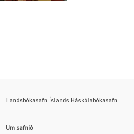
Landsbókasafn Íslands Háskólabókasafn
Um safnið