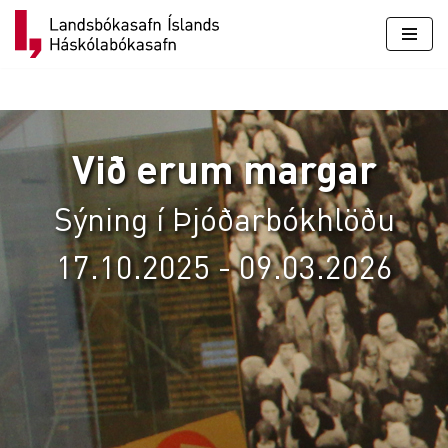
Skip
to
content
Við erum margar
Sýning í Þjóðarbókhlöðu
17.10.2025 - 09.03.2026