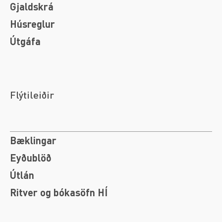
Gjaldskrá
Húsreglur
Útgáfa
Flýtileiðir
Bæklingar
Eyðublöð
Útlán
Ritver og bókasöfn HÍ