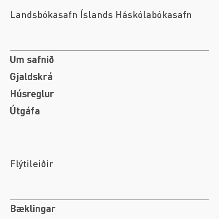
Landsbókasafn Íslands Háskólabókasafn
Um safnið
Gjaldskrá
Húsreglur
Útgáfa
Flýtileiðir
Bæklingar