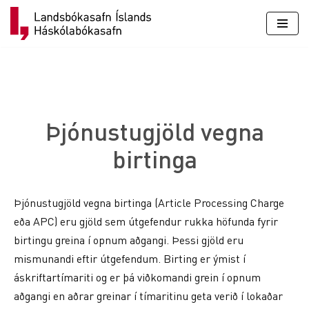
Skip
to
content
Þjónustugjöld vegna
birtinga
Þjónustugjöld vegna birtinga (Article Processing Charge
eða APC) eru gjöld sem útgefendur rukka höfunda fyrir
birtingu greina í opnum aðgangi. Þessi gjöld eru
mismunandi eftir útgefendum. Birting er ýmist í
áskriftartímariti og er þá viðkomandi grein í opnum
aðgangi en aðrar greinar í tímaritinu geta verið í lokaðar