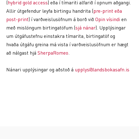
(
hybrid gold access
) eða í tímariti alfarið í opnum aðgangi.
Allir útgefendur leyfa birtingu handrita (
pre-print eða
post-print
) í varðveislusöfnum á borð við
Opin vísindi
en
með mislöngum birtingatöfum (
sjá nánar
). Upplýsingar
um útgáfustefnu einstakra tímarita, birtingatöf og
hvaða útgáfu greina má vista í varðveislusöfnum er hægt
að nálgast hjá
SherpaRomeo
.
Nánari upplýsingar og aðstoð á
upplys@landsbokasafn.is